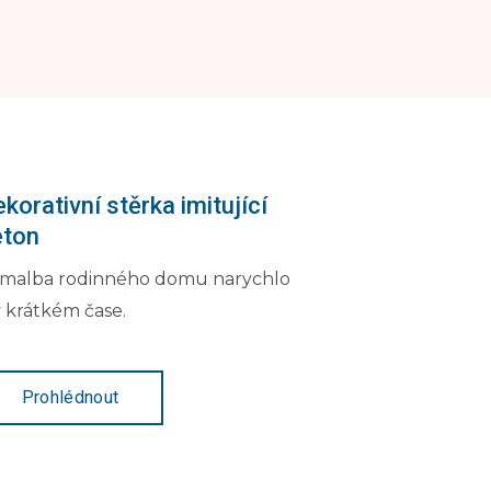
korativní stěrka imitující
eton
malba rodinného domu narychlo
v krátkém čase.
Prohlédnout