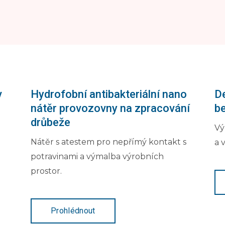
v
Hydrofobní antibakteriální nano
De
nátěr provozovny na zpracování
b
drůbeže
Vý
Nátěr s atestem pro nepřímý kontakt s
a 
potravinami a výmalba výrobních
prostor.
Prohlédnout