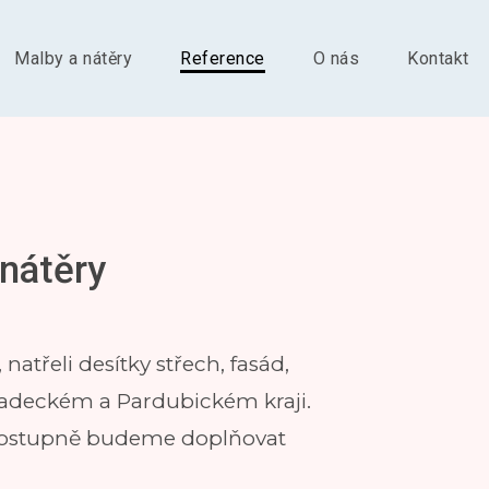
Malby a nátěry
Reference
O nás
Kontakt
 nátěry
natřeli desítky střech, fasád,
radeckém a Pardubickém kraji.
 Postupně budeme doplňovat