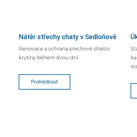
Nátěr střechy chaty v Sedloňově
Úk
Renovace a ochrana plechové střešní
St
krytiny během dvou dní.
ka
st
Prohlédnout